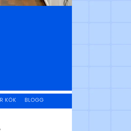
ÖR KÖK
BLOGG
ö