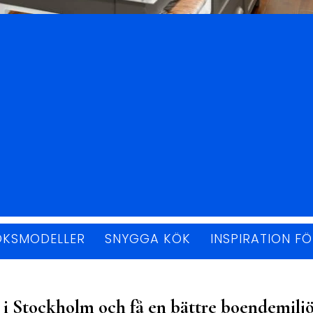
ÖKSMODELLER
SNYGGA KÖK
INSPIRATION F
 i Stockholm och få en bättre boendemilj