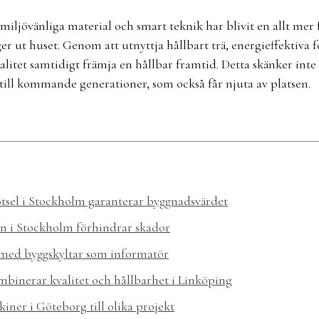
iljövänliga material och smart teknik har blivit en allt mer
 ut huset. Genom att utnyttja hållbart trä, energieffektiva f
litet samtidigt främja en hållbar framtid. Detta skänker inte 
ill kommande generationer, som också får njuta av platsen.
ötsel i Stockholm garanterar byggnadsvärdet
n i Stockholm förhindrar skador
med byggskyltar som informatör
mbinerar kvalitet och hållbarhet i Linköping
iner i Göteborg till olika projekt