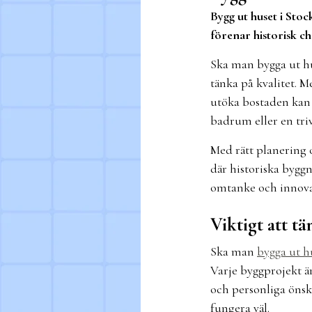
Bygg ut huset i Stoc
förenar historisk c
Ska man bygga ut hu
tänka på kvalitet. M
utöka bostaden kan k
badrum eller en tri
Med rätt planering o
där historiska bygg
omtanke och innov
Viktigt att t
Ska man
bygga ut h
Varje byggprojekt ä
och personliga öns
fungera väl.