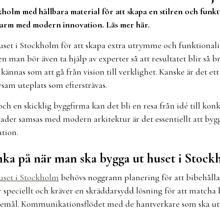
kholm med hållbara material för att skapa en stilren och funk
harm med modern innovation. Läs mer här.
set i Stockholm för att skapa extra utrymme och funktionalite
en man bör även ta hjälp av experter så att resultatet blir så b
ännas som att gå från vision till verklighet. Kanske är det ett 
vsam uteplats som eftersträvas.
ch en skicklig byggfirma kan det bli en resa från idé till konk
nader samsas med modern arkitektur är det essentiellt att by
ation.
änka på när man ska bygga ut huset i Stoc
uset i Stockholm
behövs noggrann planering för att bibehålla e
r speciellt och kräver en skräddarsydd lösning för att match
kemål. Kommunikationsflödet med de hantverkare som ska ut