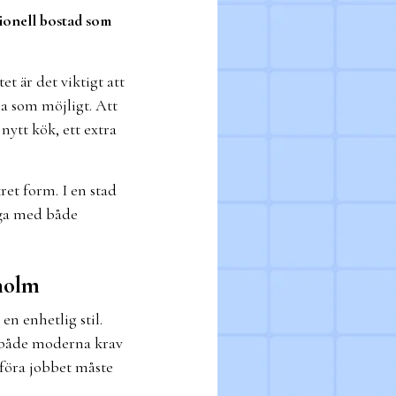
tionell bostad som
t är det viktigt att
ra som möjligt. Att
nytt kök, ett extra
ret form. I en stad
gga med både
kholm
n enhetlig stil.
a både moderna krav
föra jobbet måste