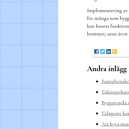
Implementering av m
för många som bygger
kan husets funktiona
hemmet, utan även t
Andra inlägg
Fastighetssk
Takinspektio
Byggprojekt 
Taläggare ko
Att hyra mask