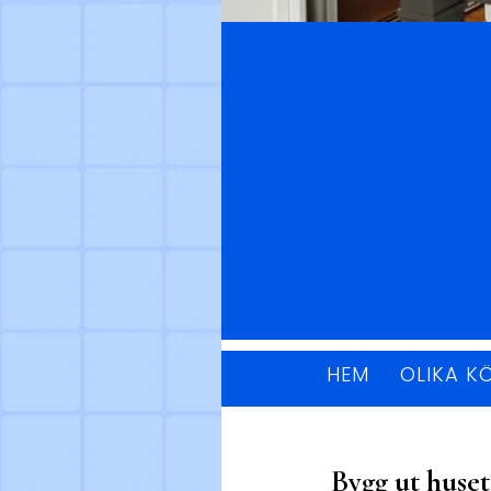
HEM
OLIKA K
Bygg ut huset