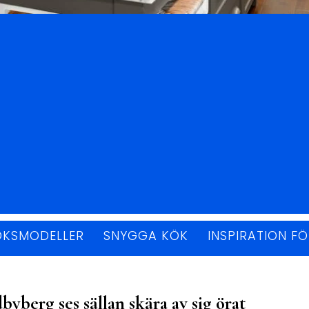
ÖKSMODELLER
SNYGGA KÖK
INSPIRATION F
byberg ses sällan skära av sig örat