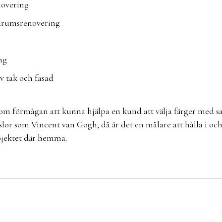
novering
drumsrenovering
ng
v tak och fasad
om förmågan att kunna hjälpa en kund att välja färger med s
lor som Vincent van Gogh, då är det en målare att hålla i och
ojektet där hemma.