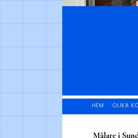
HEM
OLIKA K
Målare i Sund