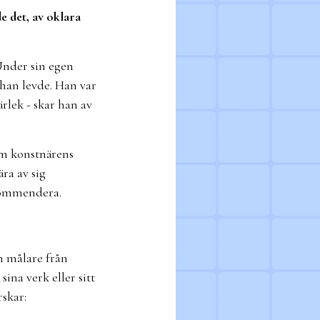
e det, av oklara
 Under sin egen
 han levde. Han var
ärlek - skar han av
om konstnärens
ra av sig
ekommendera.
n målare från
ina verk eller sitt
rskar: