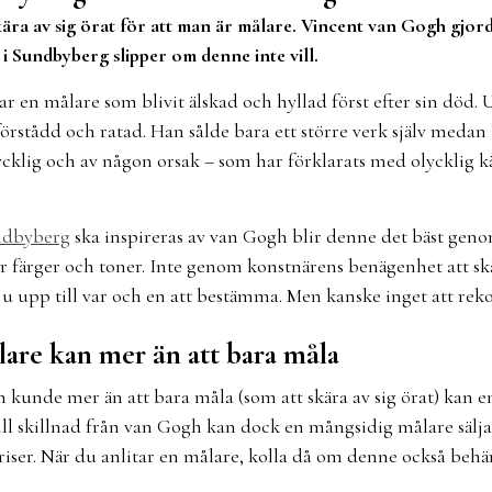
ära av sig örat för att man är målare. Vincent van Gogh gjord
i Sundbyberg slipper om denne inte vill.
r en målare som blivit älskad och hyllad först efter sin död.
förstådd och ratad. Han sålde bara ett större verk själv medan
 lycklig och av någon orsak – som har förklarats med olycklig k
ndbyberg
ska inspireras av van Gogh blir denne det bäst gen
ör färger och toner. Inte genom konstnärens benägenhet att skä
 ju upp till var och en att bestämma. Men kanske inget att r
are kan mer än att bara måla
 kunde mer än att bara måla (som att skära av sig örat) kan e
l skillnad från van Gogh kan dock en mångsidig målare sälja s
priser. När du anlitar en målare, kolla då om denne också behä