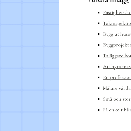
Fastighetssk
Takinspektio
Bygg ut huse
Byggprojekt 
Taläggare ko
Att hyra mask
En professio
Målare vårda
Små och stor
Så enkelt bl