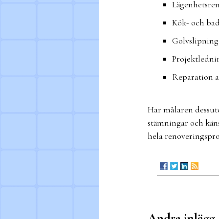
Lägenhetsre
Kök- och ba
Golvslipning
Projektledni
Reparation a
Har målaren dessut
stämningar och käns
hela renoveringspr
Andra inlägg