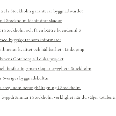
ötsel i Stockholm garanterar byggnadsvärdet
n i Stockholm förhindrar skador
t i Stockholm och få en bättre boendemiljö
med byggskyltar som informatör
mbinerar kvalitet och hållbarhet i Linköping
iner i Göteborg till olika projekt
nell besiktningsman skapar trygghet i Stockholm
r Sveriges byggnadskultur
a steg inom betonghåltagning i Stockholm
ir byggdrömmar i Stockholm verklighet när du väljer totalen