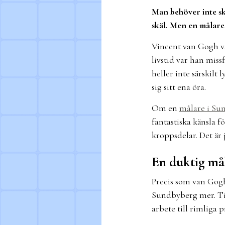
Man behöver inte sk
skäl. Men en målare 
Vincent van Gogh va
livstid var han miss
heller inte särskilt
sig sitt ena öra.
Om en
målare i Su
fantastiska känsla f
kroppsdelar. Det är
En duktig mål
Precis som van Gogh
Sundbyberg mer. Til
arbete till rimliga 