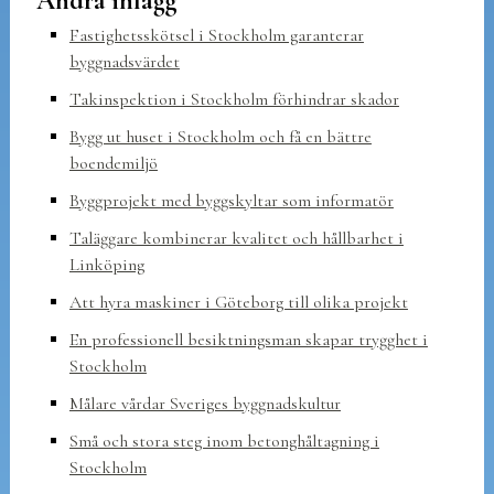
Andra inlägg
Fastighetsskötsel i Stockholm garanterar
byggnadsvärdet
Takinspektion i Stockholm förhindrar skador
Bygg ut huset i Stockholm och få en bättre
boendemiljö
Byggprojekt med byggskyltar som informatör
Taläggare kombinerar kvalitet och hållbarhet i
Linköping
Att hyra maskiner i Göteborg till olika projekt
En professionell besiktningsman skapar trygghet i
Stockholm
Målare vårdar Sveriges byggnadskultur
Små och stora steg inom betonghåltagning i
Stockholm