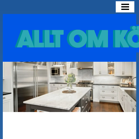
HEM
OLIKA KÖKSMODELLER
SNYGGA KÖK
INSPIRATION FÖR KÖK
BLOGG