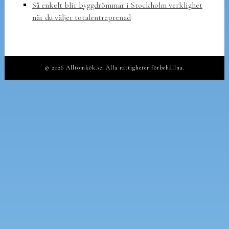
Så enkelt blir byggdrömmar i Stockholm verklighet
när du väljer totalentreprenad
© 2026 Alltomkök.se. Alla rättigheter förbehållna.