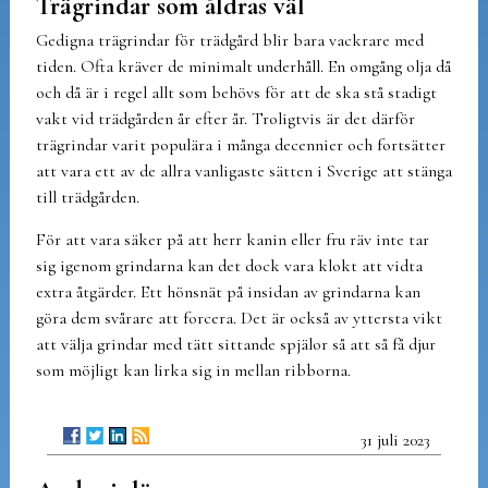
Trägrindar som åldras väl
Gedigna trägrindar för trädgård blir bara vackrare med
tiden. Ofta kräver de minimalt underhåll. En omgång olja då
och då är i regel allt som behövs för att de ska stå stadigt
vakt vid trädgården år efter år. Troligtvis är det därför
trägrindar varit populära i många decennier och fortsätter
att vara ett av de allra vanligaste sätten i Sverige att stänga
till trädgården.
För att vara säker på att herr kanin eller fru räv inte tar
sig igenom grindarna kan det dock vara klokt att vidta
extra åtgärder. Ett hönsnät på insidan av grindarna kan
göra dem svårare att forcera. Det är också av yttersta vikt
att välja grindar med tätt sittande spjälor så att så få djur
som möjligt kan lirka sig in mellan ribborna.
31 juli 2023