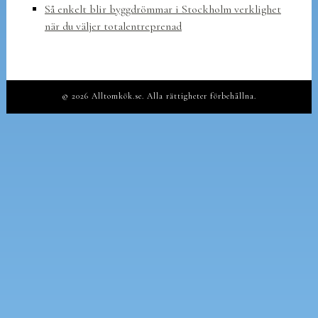
Så enkelt blir byggdrömmar i Stockholm verklighet
när du väljer totalentreprenad
© 2026 Alltomkök.se. Alla rättigheter förbehållna.