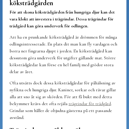
köksträdgården
För att skona köksträdgården från hungriga djur kan det
vara klokt att investera i trägrindar. Dessa trägrindar för
trädgård kan göra underverk för odlingen.
Att ha en prunkande köksträdgård är drömmen för många
odlingsintresserade. En plats dit man kan fly vardagen och
borra ner fingrarna djupt i jorden. En köksträdgård kan
dessutom göra underverk för utgifter gällande mat. Större
köksträdgårdar kan förse en hel familj med grödor stora
delar av året.
Ofta utsätts dock dessa köksträdgårdar för påhälsning av
nyfikna och hungriga djur. Kaniner, sorkar och rävar gillar
alla att sno åt sig av skörden. För att få bukt med detta
bekymmer krävs det ofta rejäla
trägrindar för trädgård
.
Grindar som håller de objudna gästerna på ett passande
avstånd.