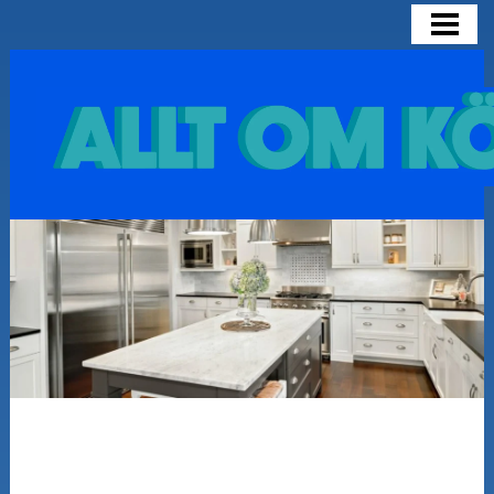
HEM
OLIKA KÖKSMODELLER
SNYGGA KÖK
INSPIRATION FÖR KÖK
BLOGG