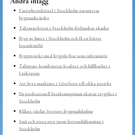
Andra inlägg
Fastighetsskötsel i Stockholm garanterar
byggnadsvärdet
Takinspektion i Stockholm förhindrar skador
Bygg ut huset i Stockholm och få en bättre
boendemiljö
Byggprojekt med byggskyltar som informatör
Taläggare kombinerar kvalitet och hållbarhet i
Linköping
Att hyra maskiner i Göteborg till olika projekt
En professionell besiktningsman skapar trygghet i
Stockholm
Målare vårdar Sveriges byggnadskultur
Små och stora steg inom betonghåltagning i
Stockholm