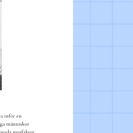
a inför en
ånga människor
rbjuda mysfaktor