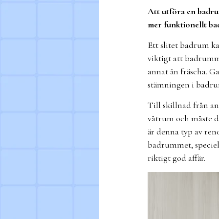
Att utföra en badru
mer funktionellt ba
Ett slitet badrum ka
viktigt att badrumm
annat än fräscha. G
stämningen i badr
Till skillnad från
våtrum och måste dä
är denna typ av reno
badrummet, speciell
riktigt god affär.