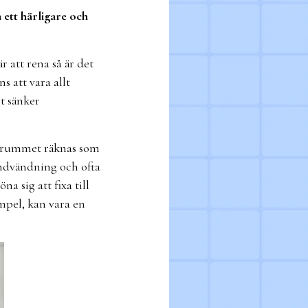
ett härligare och
r att rena så är det
 att vara allt
t sänker
adrummet räknas som
andvändning och ofta
 sig att fixa till
empel, kan vara en