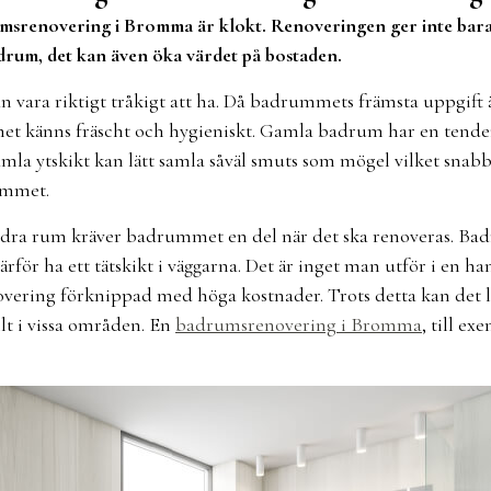
msrenovering i Bromma är klokt. Renoveringen ger inte bara 
drum, det kan även öka värdet på bostaden.
n vara riktigt tråkigt att ha. Då badrummets främsta uppgift ä
et känns fräscht och hygieniskt. Gamla badrum har en tendens
amla ytskikt kan lätt samla såväl smuts som mögel vilket snabb
ummet.
 andra rum kräver badrummet en del när det ska renoveras. B
rför ha ett tätskikt i väggarna. Det är inget man utför i en h
vering förknippad med höga kostnader. Trots detta kan det löna
t i vissa områden. En
badrumsrenovering i Bromma
, till ex