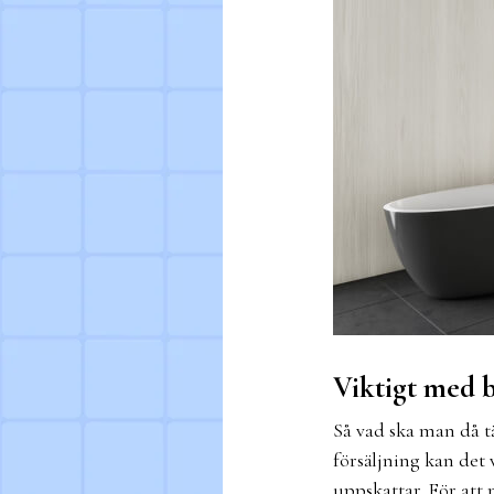
Viktigt med 
Så vad ska man då t
försäljning kan det
uppskattar. För att