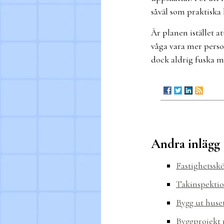
såväl som praktiska 
Är planen istället a
våga vara mer person
dock aldrig fuska m
Andra inlägg
Fastighetssk
Takinspektio
Bygg ut huse
Byggprojekt 