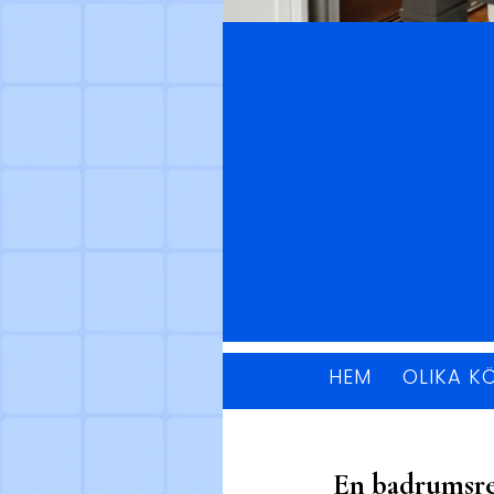
HEM
OLIKA K
En badrumsre