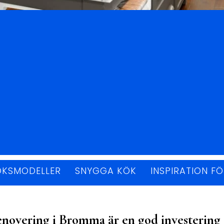
ÖKSMODELLER
SNYGGA KÖK
INSPIRATION F
novering i Bromma är en god investering