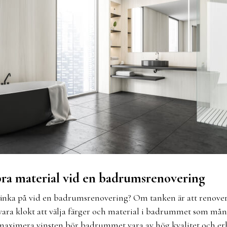
bra material vid en badrumsrenovering
änka på vid en badrumsrenovering? Om tanken är att renover
 vara klokt att välja färger och material i badrummet som m
 maximera vinsten bör badrummet vara av hög kvalitet och e