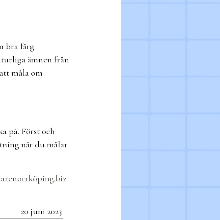
n bra färg
naturliga ämnen från
r att måla om
ka på. Först och
stning när du målar.
arenorrköping.biz
20 juni 2023