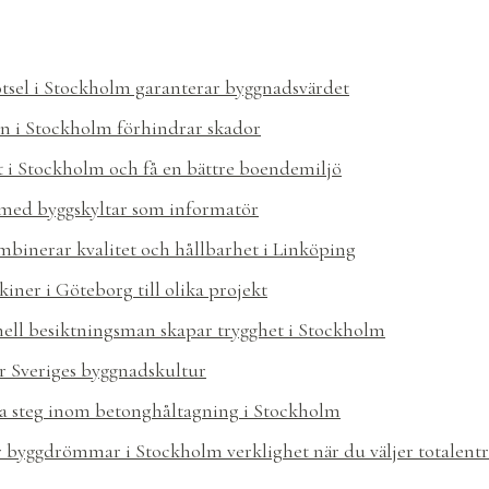
ötsel i Stockholm garanterar byggnadsvärdet
n i Stockholm förhindrar skador
t i Stockholm och få en bättre boendemiljö
med byggskyltar som informatör
mbinerar kvalitet och hållbarhet i Linköping
iner i Göteborg till olika projekt
nell besiktningsman skapar trygghet i Stockholm
r Sveriges byggnadskultur
a steg inom betonghåltagning i Stockholm
ir byggdrömmar i Stockholm verklighet när du väljer totalen