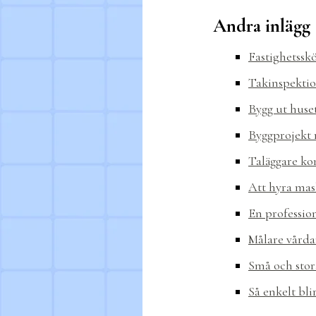
Andra inlägg
Fastighetssk
Takinspektio
Bygg ut huse
Byggprojekt 
Taläggare ko
Att hyra mask
En professio
Målare vårda
Små och stor
Så enkelt bl