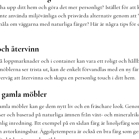
cha upp ditt hem och göra det mer personligt? Istället för at
 inte använda miljövänliga och prisvärda alternativ genom att 
la om väggarna med naturliga färger? Här är några tips för 
och återvinn
på loppmarknader och i container kan vara ett roligt och hållb
blerna ser trista ut, kan de enkelt förvandlas med en ny färg. 
erväg att återvinna och skapa en personlig touch i ditt hem.
 gamla möbler
mla möbler kan ge dem nytt liv och en fräschare look. Geno
atser och baserad på naturliga ämnen från växt- och mineralri
lig inredning. Ett exempel på en sådan färg är linoljefärg so
ch avtorkningsbar. Äggoljetempera är också en bra färg som ge