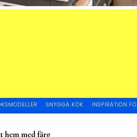
ÖKSMODELLER
SNYGGA KÖK
INSPIRATION F
tt hem med färg