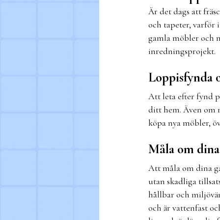
Är det dags att fräs
och tapeter, varför
gamla möbler och må
inredningsprojekt.
Loppisfynda 
Att leta efter fynd 
ditt hem. Även om mö
köpa nya möbler, öv
Måla om dina
Att måla om dina ga
utan skadliga tills
hållbar och miljövän
och är vattenfast o