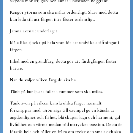
Skydda möbler, golv och annat i bostaden noggrant.
Rengör ytorna som ska målas ordentligt. Slarv med detta
kan leda till att färgen inte fäster ordentligt.
Jämna även ut underlaget.
Måla lika tjockt på hela ytan för att undvika skiftningar i
färgen.
Inled med en grundfärg, detta gör att färdigfärgen fäster
bättre.
När du väljer vilken färg du ska ha
Tänk på hur ljuset faller i rummer som ska målas.
Tänk även på vilken känsla olika färger normalt
förknippas med. Grön sägs till exempel ge en känsla av
ungdomlighet och frihet, blå skapar lugn och harmoni, gul
livfullhet och värme medan röd uttrycker passion. Detta är
förstås helt och hållet en fråga om tycke och smak och ska