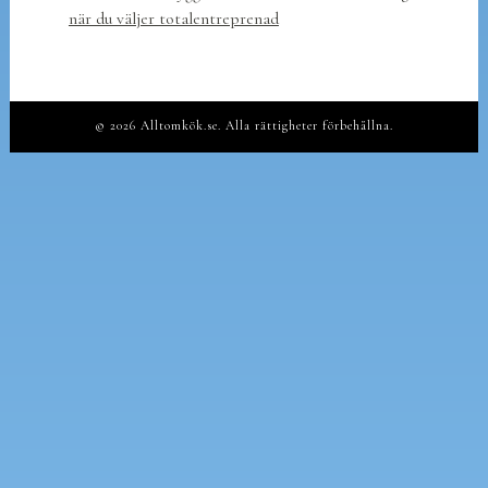
när du väljer totalentreprenad
© 2026 Alltomkök.se. Alla rättigheter förbehållna.