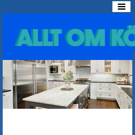
HEM
OLIKA KÖKSMODELLER
SNYGGA KÖK
INSPIRATION FÖR KÖK
BLOGG