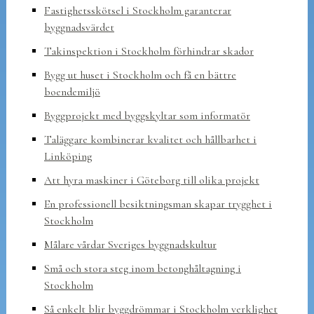
Fastighetsskötsel i Stockholm garanterar
byggnadsvärdet
Takinspektion i Stockholm förhindrar skador
Bygg ut huset i Stockholm och få en bättre
boendemiljö
Byggprojekt med byggskyltar som informatör
Taläggare kombinerar kvalitet och hållbarhet i
Linköping
Att hyra maskiner i Göteborg till olika projekt
En professionell besiktningsman skapar trygghet i
Stockholm
Målare vårdar Sveriges byggnadskultur
Små och stora steg inom betonghåltagning i
Stockholm
Så enkelt blir byggdrömmar i Stockholm verklighet