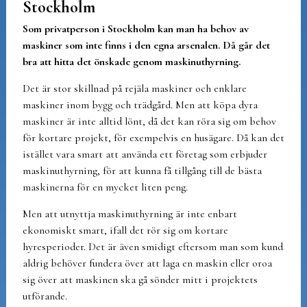
Stockholm
Som privatperson i Stockholm kan man ha behov av
maskiner som inte finns i den egna arsenalen. Då går det
bra att hitta det önskade genom maskinuthyrning.
Det är stor skillnad på rejäla maskiner och enklare
maskiner inom bygg och trädgård. Men att köpa dyra
maskiner är inte alltid lönt, då det kan röra sig om behov
för kortare projekt, för exempelvis en husägare. Då kan det
istället vara smart att använda ett företag som erbjuder
maskinuthyrning, för att kunna få tillgång till de bästa
maskinerna för en mycket liten peng.
Men att utnyttja maskinuthyrning är inte enbart
ekonomiskt smart, ifall det rör sig om kortare
hyresperioder. Det är även smidigt eftersom man som kund
aldrig behöver fundera över att laga en maskin eller oroa
sig över att maskinen ska gå sönder mitt i projektets
utförande.