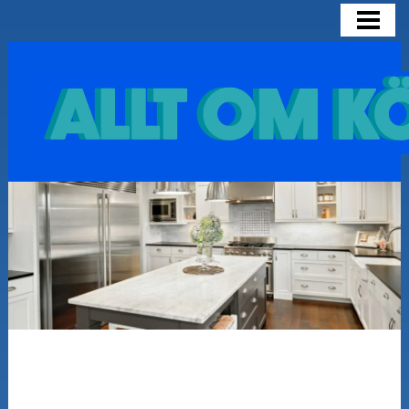
HEM
OLIKA KÖKSMODELLER
SNYGGA KÖK
INSPIRATION FÖR KÖK
BLOGG