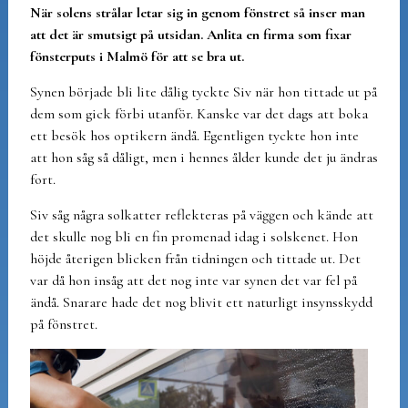
När solens strålar letar sig in genom fönstret så inser man
att det är smutsigt på utsidan. Anlita en firma som fixar
fönsterputs i Malmö för att se bra ut.
Synen började bli lite dålig tyckte Siv när hon tittade ut på
dem som gick förbi utanför. Kanske var det dags att boka
ett besök hos optikern ändå. Egentligen tyckte hon inte
att hon såg så dåligt, men i hennes ålder kunde det ju ändras
fort.
Siv såg några solkatter reflekteras på väggen och kände att
det skulle nog bli en fin promenad idag i solskenet. Hon
höjde återigen blicken från tidningen och tittade ut. Det
var då hon insåg att det nog inte var synen det var fel på
ändå. Snarare hade det nog blivit ett naturligt insynsskydd
på fönstret.