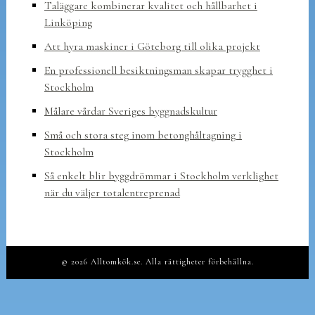
Taläggare kombinerar kvalitet och hållbarhet i
Linköping
Att hyra maskiner i Göteborg till olika projekt
En professionell besiktningsman skapar trygghet i
Stockholm
Målare vårdar Sveriges byggnadskultur
Små och stora steg inom betonghåltagning i
Stockholm
Så enkelt blir byggdrömmar i Stockholm verklighet
när du väljer totalentreprenad
© 2026 Alltomkök.se. Alla rättigheter förbehållna.