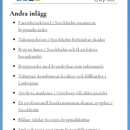
Andra inlägg
Fastighetsskötsel i Stockholm garanterar
byggnadsvärdet
Takinspektion i Stockholm förhindrar skador
Bygg ut huset i Stockholm och få en bättre
boendemiljö
Byggprojekt med byggskyltar som informatör
Taläggare kombinerar kvalitet och hållbarhet i
Linköping
Att hyra maskiner i Göteborg till olika projekt
En professionell besiktningsman skapar trygghet i
Stockholm
Målare vårdar Sveriges byggnadskultur
Små och stora steg inom betonghåltagning i