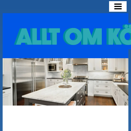
HEM
OLIKA KÖKSMODELLER
SNYGGA KÖK
INSPIRATION FÖR KÖK
BLOGG