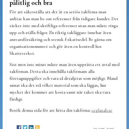
pålitlig och bra
För att säkerställa att det är en seriös takfirma man
anlitar kan man be om referenser från tidigare kunder. Det
räcker inte med skriftliga referenser utan man måste ringa
upp och ställa frågor. En riktig takläggare innehar även
ansvarsförsäkring och svensk f-skattsedel. Be gärna om
organisationsnumret och gör även en kontroll hos
Skatteverket.
Sist men inte minst måste man även upprätta ett avtal med
takfirman. Detta ska innehålla takfirmans alla
företagsuppgifter och vara så detaljerat som möjligt. Bland
annat ska det stå vilket material som ska läggas, hur
mycket det kommer att kosta samt när taket ska vara
färdigt.
Besök denna sida för att hitta din takfirma:
ccplatab.se
23 sep. 2023